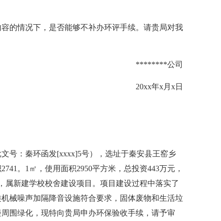
内容的情况下，是否能够不补办环评手续。请贵局对我
********公司
20xx年x月x日
文号：秦环函发[xxxx]5号），选址于秦安县王窑乡
741。1㎡，使用面积2950平方米，总投资443万元，
楼，属新建学校校舍建设项目。项目建设过程中落实了
类机械噪声加隔降音设施符合要求，固体废物和生活垃
楼周围绿化，现特向贵局申办环保验收手续，请予审