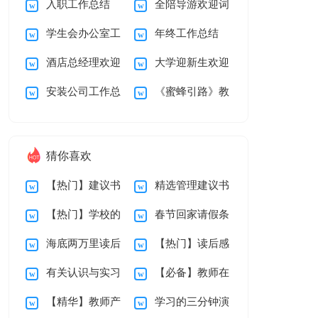
入职工作总结
全陪导游欢迎词
结
演讲稿4篇
学生会办公室工
年终工作总结
15篇
酒店总经理欢迎
大学迎新生欢迎
作总结15篇
【荐】
安装公司工作总
《蜜蜂引路》教
词
词11篇
结
学设计
猜你喜欢
【热门】建议书
精选管理建议书
【热门】学校的
春节回家请假条
作文合集七篇
四篇
海底两万里读后
【热门】读后感
辞职报告6篇
汇编八篇
有关认识与实习
【必备】教师在
感
的作文300字三篇
【精华】教师产
学习的三分钟演
报告集锦10篇
试用期辞职报告4篇