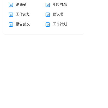
说课稿
年终总结
假请假条合集7篇
讲稿
工作策划
倡议书
报告范文
工作计划