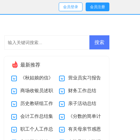
会员登录
会员注册
最新推荐
《秋姑娘的信》
营业员实习报告
商场收银员述职
财务工作总结
教学设计
汇总五篇
历史教研组工作
亲子活动总结
报告
(合集15篇)
会计工作总结集
《分数的简单计
总结15篇
职工个人工作总
有关母亲节感恩
锦15篇
算》教学设计