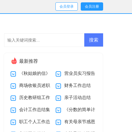
会员登录
会员注册
最新推荐
《秋姑娘的信》
营业员实习报告
商场收银员述职
财务工作总结
教学设计
汇总五篇
历史教研组工作
亲子活动总结
报告
(合集15篇)
会计工作总结集
《分数的简单计
总结15篇
职工个人工作总
有关母亲节感恩
锦15篇
算》教学设计