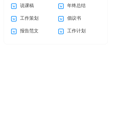
说课稿
年终总结
假请假条合集7篇
讲稿
工作策划
倡议书
报告范文
工作计划