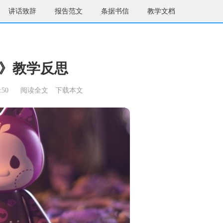
讲话致辞
报告范文
条据书信
教学文档
》教学反思
:50
阅读全文
下载本文