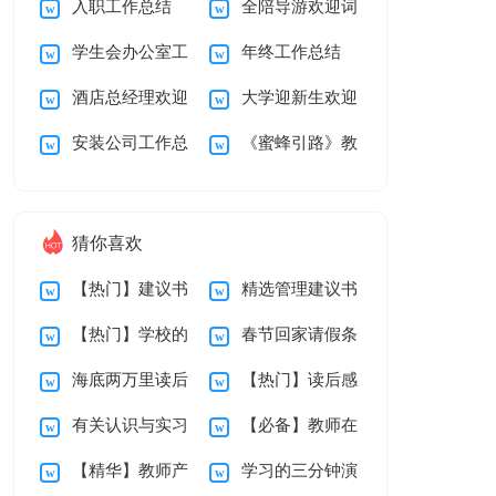
入职工作总结
全陪导游欢迎词
结
演讲稿4篇
学生会办公室工
年终工作总结
15篇
酒店总经理欢迎
大学迎新生欢迎
作总结15篇
【荐】
安装公司工作总
《蜜蜂引路》教
词
词11篇
结
学设计
猜你喜欢
【热门】建议书
精选管理建议书
【热门】学校的
春节回家请假条
作文合集七篇
四篇
海底两万里读后
【热门】读后感
辞职报告6篇
汇编八篇
有关认识与实习
【必备】教师在
感
的作文300字三篇
【精华】教师产
学习的三分钟演
报告集锦10篇
试用期辞职报告4篇